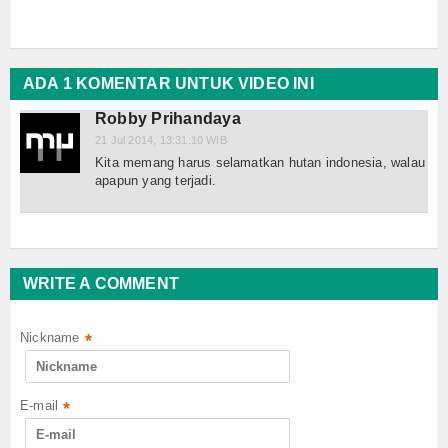
Kesehatan Seksual
Vitalitas Pria
ADA 1 KOMENTAR UNTUK VIDEO INI
Kesuburan
Robby Prihandaya
21 Jul 2014, 13:31:10 WIB
Disfungsi Ereksi
Kita memang harus selamatkan hutan indonesia, walau
apapun yang terjadi.
Gairah & Libido
Kesehatan Reproduksi
WRITE A COMMENT
Kecantikan & Perawatan
Perawatan Wajah
Nickname
*
Perawatan Kulit
E-mail
*
Rambut & Tubuh