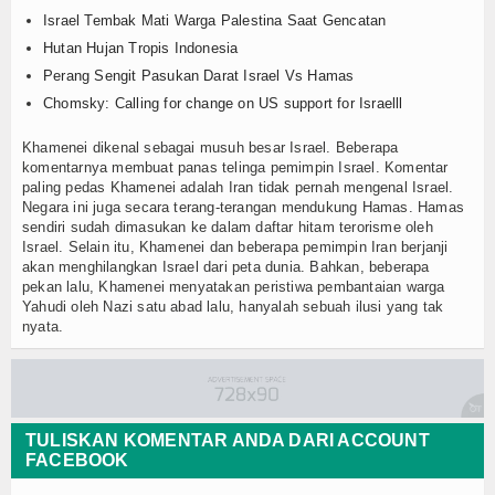
Tips Harian
Israel Tembak Mati Warga Palestina Saat Gencatan
Hutan Hujan Tropis Indonesia
Pola Hidup Sehat
Perang Sengit Pasukan Darat Israel Vs Hamas
Diet & Nutrisi
Chomsky: Calling for change on US support for Israelll
Olahraga & Kebugaran
Khamenei dikenal sebagai musuh besar Israel. Beberapa
komentarnya membuat panas telinga pemimpin Israel. Komentar
paling pedas Khamenei adalah Iran tidak pernah mengenal Israel.
Tips Cepat Sembuh
Negara ini juga secara terang-terangan mendukung Hamas. Hamas
sendiri sudah dimasukan ke dalam daftar hitam terorisme oleh
Edukasi Medis
Israel. Selain itu, Khamenei dan beberapa pemimpin Iran berjanji
akan menghilangkan Israel dari peta dunia. Bahkan, beberapa
pekan lalu, Khamenei menyatakan peristiwa pembantaian warga
Penjelasan Obat
Yahudi oleh Nazi satu abad lalu, hanyalah sebuah ilusi yang tak
nyata.
Cara Penggunaan Obat
Efek Samping
Fakta vs Mitos
TULISKAN KOMENTAR ANDA DARI ACCOUNT
FACEBOOK
Istilah Medis