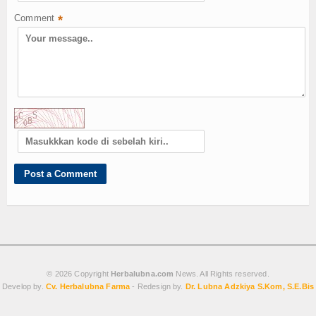
Anti Aging
Comment
*
Jerawat & Flek
Review Produk
Review Obat Herbal
Perbandingan Produk
Rekomendasi Terbaik
Index Berita
Download
Dokumen A
© 2026 Copyright
Herbalubna.com
News. All Rights reserved.
Dokumen B
Develop by.
Cv. Herbalubna Farma
- Redesign by.
Dr. Lubna Adzkiya S.Kom, S.E.Bis
Dokumen C