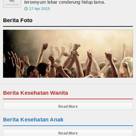
tersenyum lebar cenderung hidup lama.
Kesehatan Wanita
17 Apr 2015
🕔
Kesehatan Anak
Berita Foto
Kesehatan Lansia
Herbal & Obat Alami
Tanaman Herbal
Ramuan Tradisional
Jamu & Resep Alami
Berita Kesehatan Wanita
Suplemen Herbal
Read More
Manfaat Bahan Alami
Berita Kesehatan Anak
Tips Kesehatan
Read More