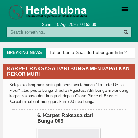
☰
Senin, 10 Agu 2026,
03:53:30
Artikel Viral / Trending
Berita Kesehatan Ringan
Minum Apa Agar Tahan Lama Saat Berhubungan Intim?
BREAKING NEWS
Obat Kuat Herbalubna Chengsui Asli BPOM – Herbal Pria Tahan L
Tips Viral TikTok
Apa nama obat kuat yang paling ampuh?
Minum Apa Agar Ta
KARPET RAKSASA DARI BUNGA MENDAPATKAN
REKOR MURI
Obat Kuat Herbalubna Chengsui Asli BPOM – Herbal Pria Tahan L
Fakta Unik Kesehatan
Apa nama obat kuat yang paling ampuh?
Minum Apa Agar Ta
Belgia sedang memperingati peristiwa tahunan "La Fete De La
Obat Kuat Herbalubna Chengsui Asli BPOM – Herbal Pria Tahan L
Fleur" atau pesta bunga di bulan Agustus. Ahli bunga merancang
Kesehatan
karpet raksasa dari bunga di depan Grand Place di Brussel.
Apa nama obat kuat yang paling ampuh?
Karpet ini dibuat menggunakan 700 ribu bunga.
Penyakit & Gejala
6. Karpet Raksasa dari
Obat & Pengobatan
Bunga 003
Kesehatan Pria