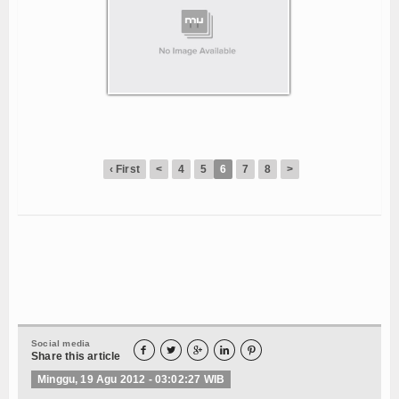
Kesehatan Wanita
Kesehatan Anak
Kesehatan Lansia
Herbal & Obat Alami
‹ First
<
4
5
6
7
8
>
Tanaman Herbal
Ramuan Tradisional
Jamu & Resep Alami
Suplemen Herbal
Manfaat Bahan Alami
Social media





Share this article
Tips Kesehatan
Minggu, 19 Agu 2012 - 03:02:27 WIB